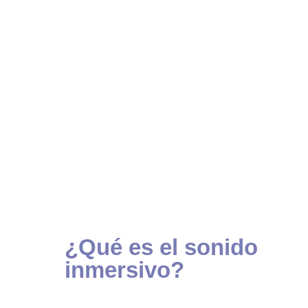
¡CLICK ACÁ PARA CONOCER MÁS!
Hay mensajes que no podemos dejar de comunicar y
muchas veces los canales a los que estamos
acostumbrados dejan de
captar la atención de nuestros equipos. Por este
motivo
trabajamos junto a nuestros clientes para
crear maneras disruptivas e inmersivas de transmitir
sus mensajes de forma sonora.
¿Qué es el sonido
inmersivo?