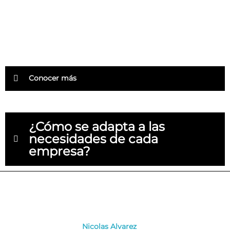
El sonido inmersivo transporta al oyente al centro de la
escena. Se diferencia del sonido convencional al agregar
dimensiones: profundidad , altura, ubicación en el espacio.
Conocer más
¿Cómo se adapta a las
necesidades de cada
empresa?
Contamos con un laboratorio de sonido a
cargo
de nuestro Ingeniero
Nicolas Alvarez