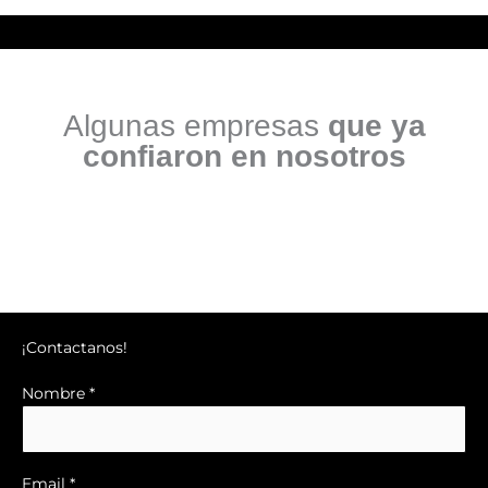
Algunas empresas
que ya
confiaron en nosotros
¡Contactanos!
Nombre *
Email *