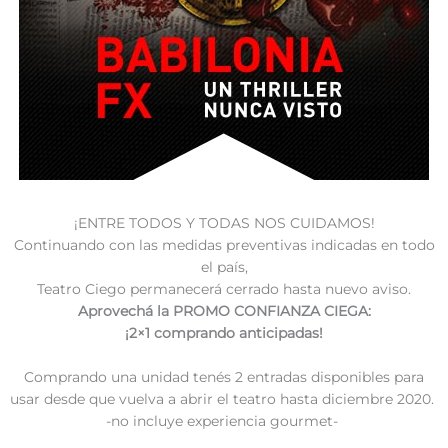
¡ENTRE TODOS Y TODAS NOS CUIDAMOS!
Continuando con las medidas preventivas indicadas en todo
el país,
Teatro Ciego permanecerá cerrado hasta nuevo aviso.
Aprovechá la PROMO CONFIANZA CIEGA:
¡2×1 comprando anticipadas!
Comprando una unidad tenés 2 entradas disponibles para
usar desde que vuelva a abrir el teatro hasta diciembre 2020.
-no incluye experiencia gourmet-